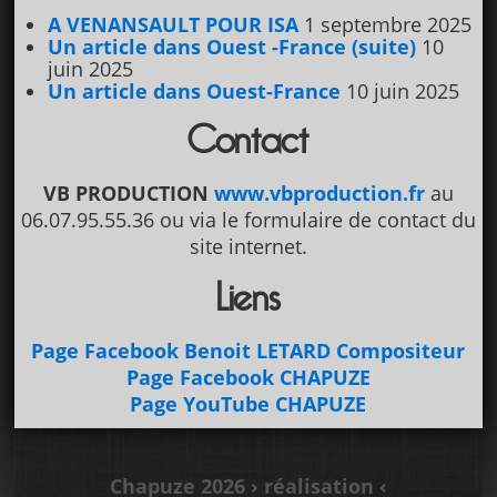
A VENANSAULT POUR ISA
1 septembre 2025
Un article dans Ouest -France (suite)
10
juin 2025
Un article dans Ouest-France
10 juin 2025
Contact
VB PRODUCTION
www.vbproduction.fr
au
06.07.95.55.36 ou via le formulaire de contact du
site internet.
Liens
Page Facebook Benoit LETARD Compositeur
Page Facebook CHAPUZE
Page YouTube CHAPUZE
Chapuze 2026
› réalisation ‹