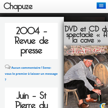
Chapuze
Actus
DVD et CD d
2004 –
Chansons
spectacle « A
Revue de
la cave »
Spectacles
presse
Bon de commande
Contact
Aucun commentaire ! Serez-
vous le premier à laisser un message
?
Juin – St
Pierre du