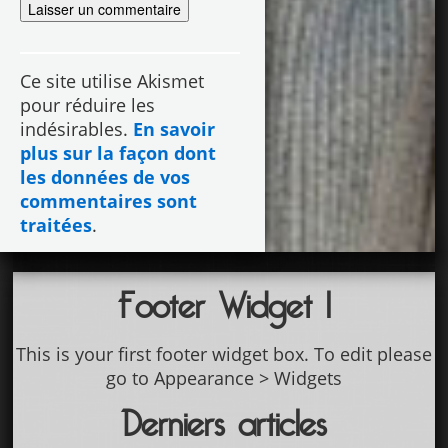
Ce site utilise Akismet
pour réduire les
indésirables.
En savoir
plus sur la façon dont
les données de vos
commentaires sont
traitées
.
Footer Widget 1
This is your first footer widget box. To edit please
go to Appearance > Widgets
Derniers articles