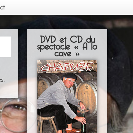
ct
DVD et CD du
spectacle « A la
cave »
s,