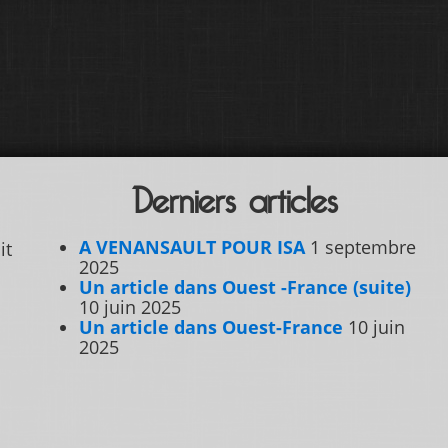
Derniers articles
A VENANSAULT POUR ISA
1 septembre
it
2025
Un article dans Ouest -France (suite)
10 juin 2025
Un article dans Ouest-France
10 juin
2025