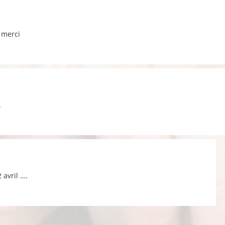
 merci
.
2 avril ….