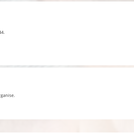
44.
rganise.