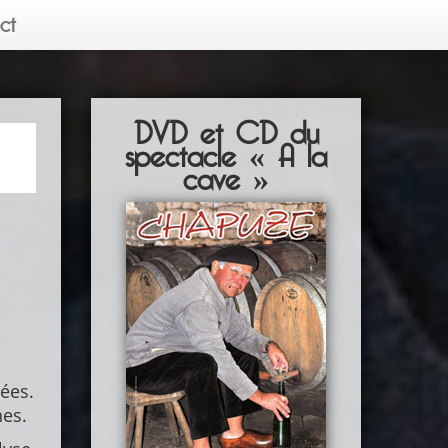
ct
DVD et CD du
spectacle « A la
cave »
ées.
nes.