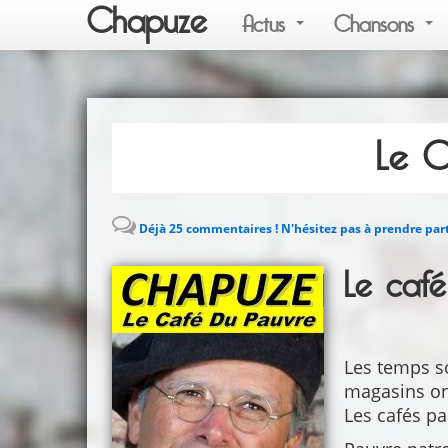
Chapuze
Actus
Chansons
Le C
Déjà 25 commentaires ! N'hésitez pas à prendre part
Le caf
Les temps s
magasins ont
Les cafés p