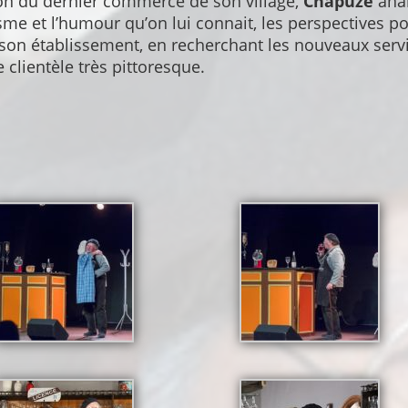
on du dernier commerce de son village,
Chapuze
ana
me et l’humour qu’on lui connait, les perspectives p
 son établissement, en recherchant les nouveaux serv
e clientèle très pittoresque.