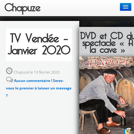
Chapuze
Actus
DVD et CD d
TV Vendée –
Chansons
spectacle « A
Janvier 2020
la cave »
Spectacles
Bon de commande
Chapuzé le 13 février 2020
Aucun commentaire ! Serez-
Contact
vous le premier à laisser un message
?