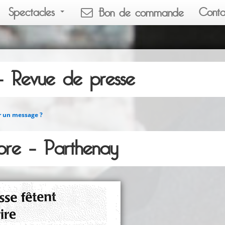
Spectacles
Conta
Bon de commande
 Revue de presse
r un message ?
re – Parthenay