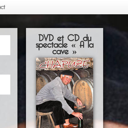
ct
DVD et CD du
spectacle « A la
cave »