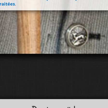
raitées
.