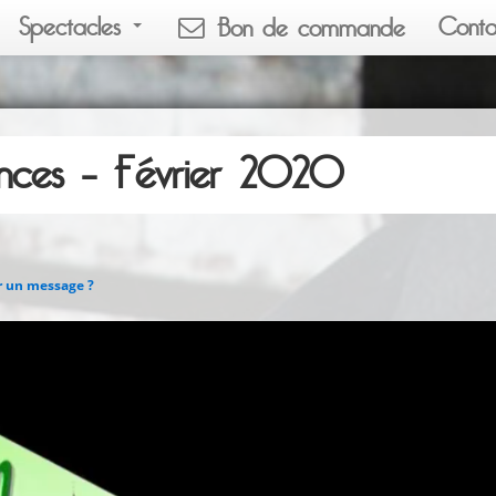
Spectacles
Conta
Bon de commande
inces – Février 2020
r un message ?