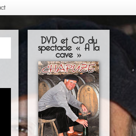
ct
DVD et CD du
spectacle « A la
cave »