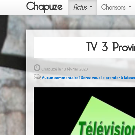
Chapuze
Actus
Chansons
TV 3 Prov
Chapuzé le 13 février 2020
Aucun commentaire ! Serez-vous le premier à laisse
Lecteur
vidéo