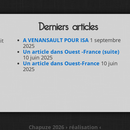
Derniers articles
A VENANSAULT POUR ISA
1 septembre
it
2025
Un article dans Ouest -France (suite)
10 juin 2025
Un article dans Ouest-France
10 juin
2025
Chapuze 2026
› réalisation ‹