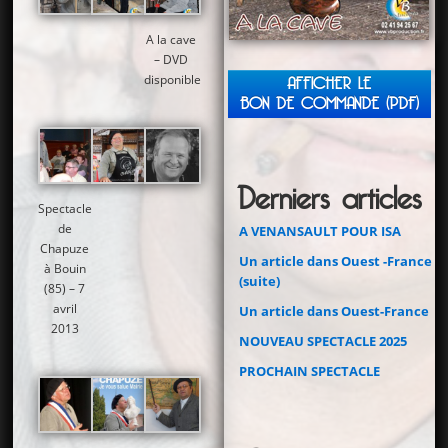
A la cave
– DVD
disponible
AFFICHER LE
BON DE COMMANDE (PDF)
Derniers articles
Spectacle
de
A VENANSAULT POUR ISA
Chapuze
Un article dans Ouest -France
à Bouin
(suite)
(85) – 7
avril
Un article dans Ouest-France
2013
NOUVEAU SPECTACLE 2025
PROCHAIN SPECTACLE