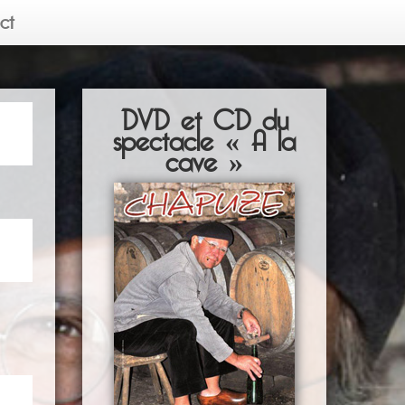
ct
DVD et CD du
spectacle « A la
cave »