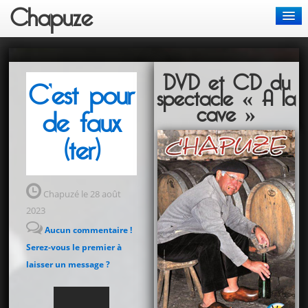
Chapuze
Actus
DVD et CD du
Chansons
C’est pour
spectacle « A la
cave »
de faux
Spectacles
(ter)
Bon de commande
Contact
Chapuzé le 28 août
2023
Aucun commentaire !
Serez-vous le premier à
laisser un message ?