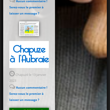
Aucun commentaire !
Serez-vous le premier à
laisser un message ?
Chapuze
à l’Aubraie
Chapuzé le 13 janvier
2023
Aucun commentaire !
Serez-vous le premier à
laisser un message ?