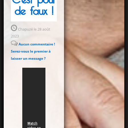
C’est pour
de faux !
Chapuzé le 28 août
2023
Aucun commentaire !
Serez-vous le premier à
laisser un message ?