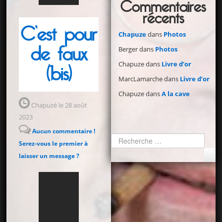
Commentaires
récents
C’est pour
Chapuze
dans
Photos
de faux
Berger
dans
Photos
Chapuze
dans
Livre d’or
(bis)
MarcLamarche
dans
Livre d’or
Chapuze
dans
A la cave
Chapuzé le 28 août
2023
Aucun commentaire !
Serez-vous le premier à
laisser un message ?