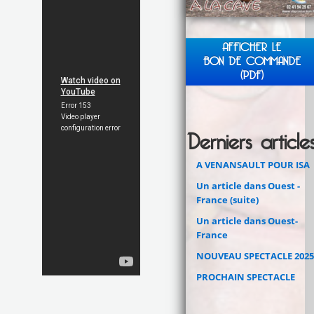
AFFICHER LE
BON DE COMMANDE
(PDF)
Derniers article
A VENANSAULT POUR ISA
Un article dans Ouest -
France (suite)
Un article dans Ouest-
France
NOUVEAU SPECTACLE 2025
PROCHAIN SPECTACLE