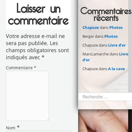
Laisser un
Commentaires
récents
commentaire
Chapuze
dans
Photos
Votre adresse e-mail ne
Berger
dans
Photos
sera pas publiée.
Les
Chapuze
dans
Livre d’or
champs obligatoires sont
MarcLamarche
dans
Livre
indiqués avec
*
d’or
Commentaire
*
Chapuze
dans
A la cave
*
Nom