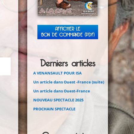
AFFICHER LE
BON DE COMMANDE (PDF)
Derniers articles
A VENANSAULT POUR ISA
Un article dans Ouest -France (suite)
Un article dans Ouest-France
NOUVEAU SPECTACLE 2025
PROCHAIN SPECTACLE