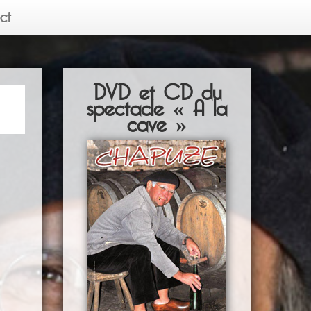
ct
DVD et CD du
spectacle « A la
cave »