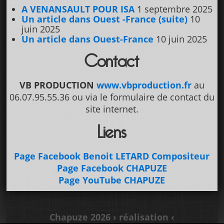
A VENANSAULT POUR ISA
1 septembre 2025
Un article dans Ouest -France (suite)
10
juin 2025
Un article dans Ouest-France
10 juin 2025
Contact
VB PRODUCTION
www.vbproduction.fr
au
06.07.95.55.36 ou via le formulaire de contact du
site internet.
Liens
Page Facebook Benoit LETARD Compositeur
Page Facebook CHAPUZE
Page YouTube CHAPUZE
Chapuze 2026
› réalisation ‹