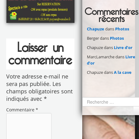
Commentaires
récents
Chapuze
dans
Photos
Berger
dans
Photos
Laisser un
Chapuze
dans
Livre d’or
commentaire
MarcLamarche
dans
Livre
d’or
Chapuze
dans
A la cave
Votre adresse e-mail ne
sera pas publiée.
Les
champs obligatoires sont
indiqués avec
*
Commentaire
*