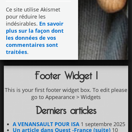
Ce site utilise Akismet
pour réduire les
indésirables.
En savoir
plus sur la façon dont
les données de vos
commentaires sont
traitées
.
Footer Widget 1
This is your first footer widget box. To edit please
go to Appearance > Widgets
Derniers articles
A VENANSAULT POUR ISA
1 septembre 2025
Un article dans Ouest -France (suite)
10