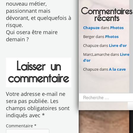
nouveau métier,
Commentaires
passionnant mais
récents
dévorant, et quelquefois à
risque.
Chapuze
dans
Photos
Qui osera être maire
Berger
dans
Photos
demain ?
Chapuze
dans
Livre d’or
MarcLamarche
dans
Livre
d’or
Laisser un
Chapuze
dans
A la cave
commentaire
Votre adresse e-mail ne
sera pas publiée.
Les
champs obligatoires sont
indiqués avec
*
Commentaire
*