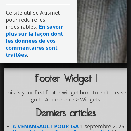
Ce site utilise Akismet
pour réduire les
indésirables.
En savoir
plus sur la façon dont
les données de vos
commentaires sont
traitées
.
Footer Widget 1
This is your first footer widget box. To edit please
go to Appearance > Widgets
Derniers articles
A VENANSAULT POUR ISA
1 septembre 2025