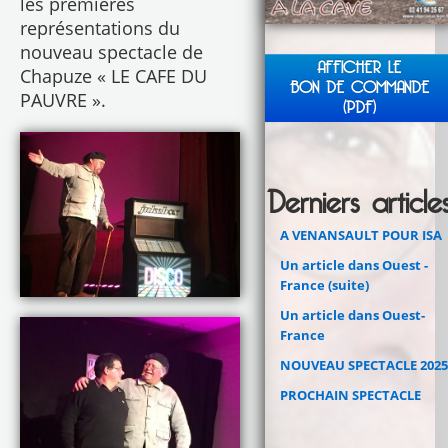
les premières
représentations du
nouveau spectacle de
AFFICHER LE
Chapuze « LE CAFE DU
BON DE COMMANDE
PAUVRE ».
(PDF)
Derniers article
A VENANSAULT POUR ISA
Un article dans Ouest -
France (suite)
Un article dans Ouest-
France
NOUVEAU SPECTACLE 2025
PROCHAIN SPECTACLE