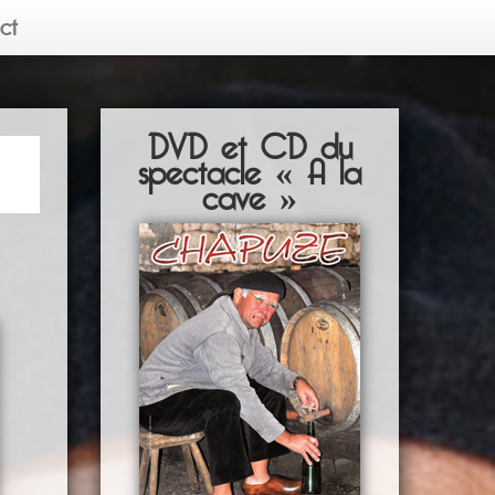
ct
DVD et CD du
spectacle « A la
cave »