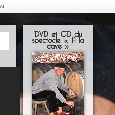
ct
DVD et CD du
spectacle « A la
cave »