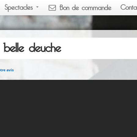
Spectacles
Conta
Bon de commande
belle deuche
tre avis