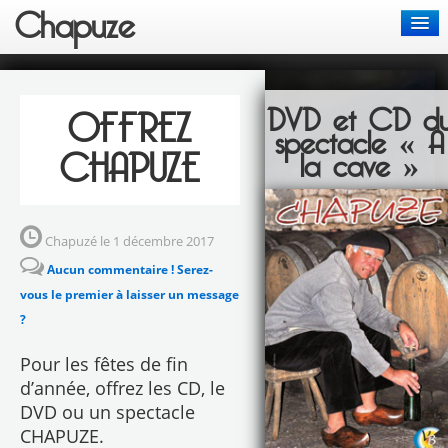
Chapuze
Actus
DVD et CD d
OFFREZ
Chansons
spectacle « A
CHAPUZE
la cave »
Spectacles
Bon de commande
Chapuzé le 1 décembre 2017
Aucun commentaire ! Serez-
Contact
vous le premier à laisser un message
?
Pour les fêtes de fin
d’année, offrez les CD, le
DVD ou un spectacle
CHAPUZE.