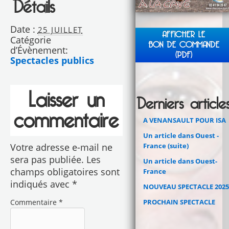
Détails
Date :
25 JUILLET
AFFICHER LE
Catégorie
BON DE COMMANDE
d’Évènement:
(PDF)
Spectacles publics
Laisser un
Derniers article
commentaire
A VENANSAULT POUR ISA
Un article dans Ouest -
France (suite)
Votre adresse e-mail ne
sera pas publiée.
Les
Un article dans Ouest-
champs obligatoires sont
France
indiqués avec
*
NOUVEAU SPECTACLE 2025
PROCHAIN SPECTACLE
Commentaire
*