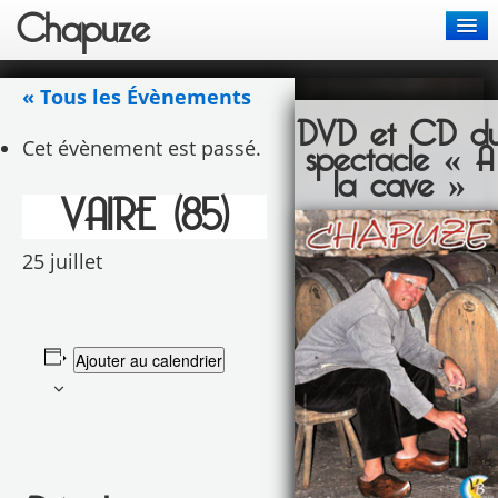
Chapuze
Actus
« Tous les Évènements
DVD et CD d
Chansons
Cet évènement est passé.
spectacle « A
la cave »
Spectacles
VAIRE (85)
Bon de commande
25 juillet
Contact
Ajouter au calendrier